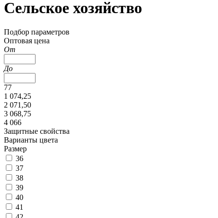
Сельское хозяйство
Подбор параметров
Оптовая цена
От
До
77
1 074,25
2 071,50
3 068,75
4 066
Защитные свойства
Варианты цвета
Размер
36
37
38
39
40
41
42