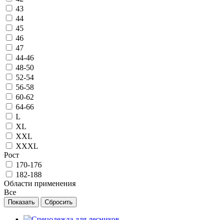
43
44
45
46
47
44-46
48-50
52-54
56-58
60-62
64-66
L
XL
XXL
XXXL
Рост
170-176
182-188
Области применения
Все