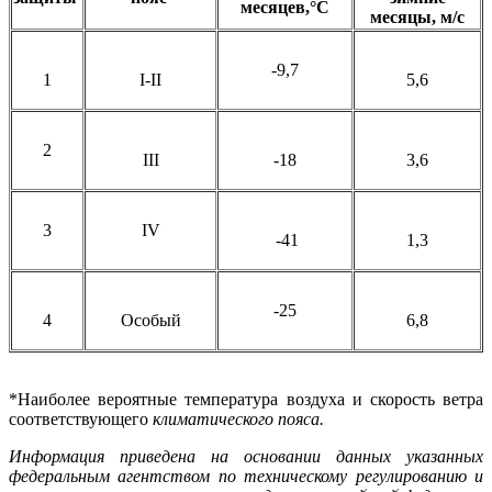
месяцев,°С
месяцы, м/с
-9,7
1
I-II
5,6
2
III
-18
3,6
3
IV
-41
1,3
-25
4
Особый
6,8
*Наиболее вероятные температура воздуха и скорость ветра
соответствующего
климатического пояса.
Информация приведена на основании данных указанных
федеральным агентством по техническому регулированию и