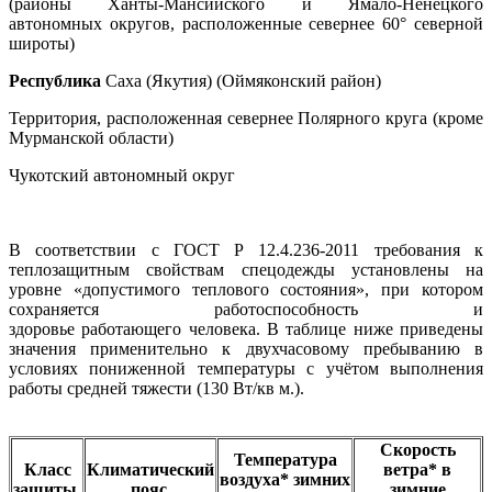
(районы Ханты-Мансийского и Ямало-Ненецкого
автономных округов, расположенные севернее 60° северной
широты)
Республика
Саха (Якутия) (Оймяконский район)
Территория, расположенная севернее Полярного круга (кроме
Мурманской области)
Чукотский автономный округ
В соответствии с ГОСТ Р 12.4.236-2011 требования к
теплозащитным свойствам спецодежды установлены на
уровне «допустимого теплового состояния», при котором
сохраняется работоспособность и
здоровье работающего человека. В таблице ниже приведены
значения применительно к двухчасовому пребыванию в
условиях пониженной температуры с учётом выполнения
работы средней тяжести (130 Вт/кв м.).
Скорость
Температура
Класс
Климатический
ветра* в
воздуха* зимних
защиты
пояс
зимние