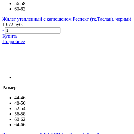
56-58
60-62
Жилет утепленный с капюшоном Респект (тк.Таслан), черный
1 672 руб.
-
+
Купить
Подробнее
Размер
44-46
48-50
52-54
56-58
60-62
64-66