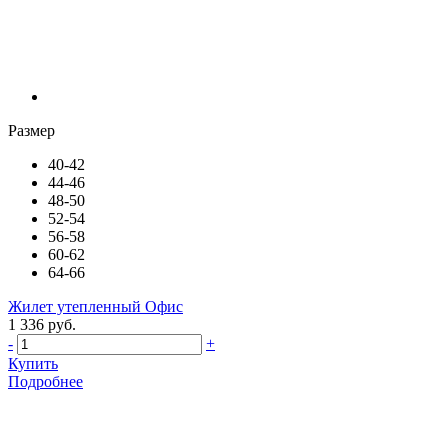
Размер
40-42
44-46
48-50
52-54
56-58
60-62
64-66
Жилет утепленный Офис
1 336 руб.
-
+
Купить
Подробнее