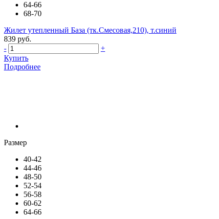
64-66
68-70
Жилет утепленный База (тк.Смесовая,210), т.синий
839 руб.
-
+
Купить
Подробнее
Размер
40-42
44-46
48-50
52-54
56-58
60-62
64-66