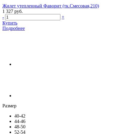
Жилет утепленный Фаворит (тк.Смесовая,210)
1 327 руб.
-
+
Купить
Подробнее
Размер
40-42
44-46
48-50
52-54