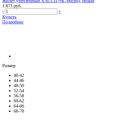
Жилет утепленный ХАССП (тк.Дюспо), белый
1 873 руб.
-
+
Купить
Подробнее
Размер
40-42
44-46
48-50
52-54
56-58
60-62
64-66
68-70