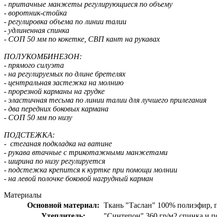
- притачные манжеты регулирующиеся по объему
- воротник-стойка
- регулировка объема по линии талии
- удлиненная спинка
- СОП 50 мм по кокетке, СВП кант на рукавах
ПОЛУКОМБИНЕЗОН:
- прямого силуэта
- на регулируемых по длине бретелях
- центральная застежка на молнию
- прорезной карманы на грудке
- эластичная тесьма по линии талии для лучшего прилегания
- два передних боковых кармана
- СОП 50 мм по низу
ПОДСТЕЖКА:
- стеганая подкладка на ватине
- рукава втачные с трикотажными манжетами
- ширина по низу регулируется
- подстежка крепится к куртке при помощи молнии
- на левой полочке боковой нагрудный карман
Материалы
Основной материал:
Ткань "Таслан" 100% полиэфир, п
Утеплитель:
"Синтепон" 360 гр/м2 спинка и по