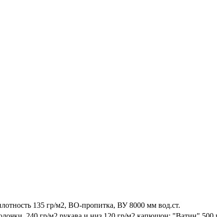
лотность 135 гр/м2, ВО-пропитка, ВУ 8000 мм вод.ст.
лочки, 240 гр/м2 рукава и низ 120 гр/м2 капюшон; "Ватин" 500 