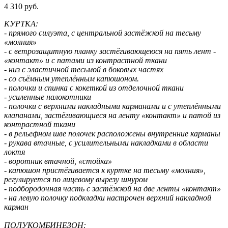
4 310 руб.
КУРТКА:
- прямого силуэта, с центральной застёжкой на тесьму
«молния»
- с ветрозащитную планку застёгивающеюся на пять лент -
«контакт» и с патами из контрастной ткани
- низ с эластичной тесьмой в боковых частях
- со съёмным утеплённым капюшоном.
- полочки и спинка с кокеткой из отделочной ткани
- усиленные налокотники
- полочки с верхними накладными карманами и с утеплёнными
клапанами, застёгивающиеся на ленту «контакт» и патой из
контрастной ткани
- в рельефном шве полочек расположены внутренние карманы
- рукава втачные, с усилительными накладками в области
локтя
- воротник втачной, «стойка»
- капюшон пристёгивается к куртке на тесьму «молния»,
регулируется по лицевому вырезу шнуром
- подбородочная часть с застёжкой на две ленты «контакт»
- на левую полочку подкладки настрочен верхний накладной
карман
ПОЛУКОМБИНЕЗОН: