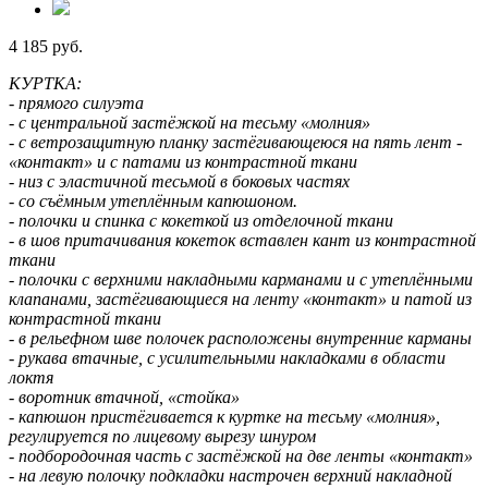
4 185 руб.
КУРТКА:
- прямого силуэта
- с центральной застёжкой на тесьму «молния»
- с ветрозащитную планку застёгивающеюся на пять лент -
«контакт» и с патами из контрастной ткани
- низ с эластичной тесьмой в боковых частях
- со съёмным утеплённым капюшоном.
- полочки и спинка с кокеткой из отделочной ткани
- в шов притачивания кокеток вставлен кант из контрастной
ткани
- полочки с верхними накладными карманами и с утеплёнными
клапанами, застёгивающиеся на ленту «контакт» и патой из
контрастной ткани
- в рельефном шве полочек расположены внутренние карманы
- рукава втачные, с усилительными накладками в области
локтя
- воротник втачной, «стойка»
- капюшон пристёгивается к куртке на тесьму «молния»,
регулируется по лицевому вырезу шнуром
- подбородочная часть с застёжкой на две ленты «контакт»
- на левую полочку подкладки настрочен верхний накладной