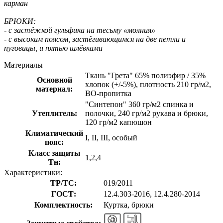
карман
БРЮКИ:
- с застёжкой гульфика на тесьму «молния»
- с высоким поясом, застёгивающимся на две петли и
пуговицы, и пятью шлёвками
Материалы
Ткань "Грета" 65% полиэфир / 35%
Основной
хлопок (+/-5%), плотность 210 гр/м2,
материал:
ВО-пропитка
"Синтепон" 360 гр/м2 спинка и
Утеплитель:
полочки, 240 гр/м2 рукава и брюки,
120 гр/м2 капюшон
Климатический
I, II, III, особый
пояс:
Класс защиты
1,2,4
Тн:
Характеристики:
ТР/ТС:
019/2011
ГОСТ:
12.4.303-2016, 12.4.280-2014
Комплектность:
Куртка, брюки