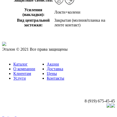
Защитные свойства:
Усиления
Локти+колени
(накладки):
Вид центральной
Закрытая (молния/планка на
застежки:
ленте контакт)
Эталон © 2021 Все права защищены
Каталог
Акции
О компании
Доставка
Клиентам
Цены
Услуги
Контакты
8 (919) 675-45-45
Создание и продвижение сайта: Судия «ВебЧР»