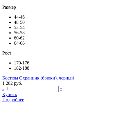
Размер
44-46
48-50
52-54
56-58
60-62
64-66
Рост
170-176
182-188
Костюм Охранник (брюки), черный
1 282 руб.
-
+
Купить
Подробнее