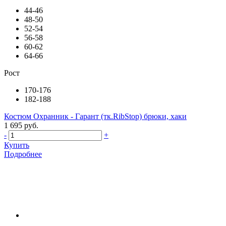
44-46
48-50
52-54
56-58
60-62
64-66
Рост
170-176
182-188
Костюм Охранник - Гарант (тк.RibStop) брюки, хаки
1 695 руб.
-
+
Купить
Подробнее