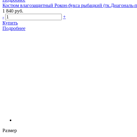
Костюм влагозащитный Рокон-букса рыбацкий (тк.Диагональ-п
1 840 руб.
-
+
Купить
Подробнее
Размер