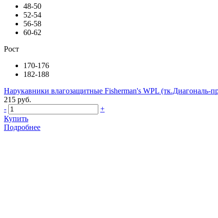
48-50
52-54
56-58
60-62
Рост
170-176
182-188
Нарукавники влагозащитные Fisherman's WPL (тк.Диагональ-пр
215 руб.
-
+
Купить
Подробнее