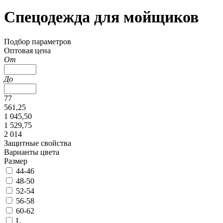
Спецодежда для мойщиков
Подбор параметров
Оптовая цена
От
До
77
561,25
1 045,50
1 529,75
2 014
Защитные свойства
Варианты цвета
Размер
44-46
48-50
52-54
56-58
60-62
L