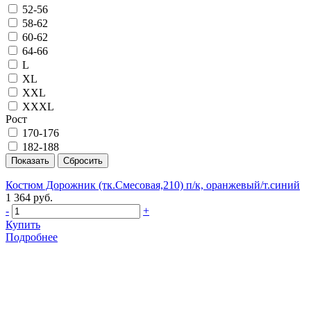
52-56
58-62
60-62
64-66
L
XL
XXL
XXXL
Рост
170-176
182-188
Костюм Дорожник (тк.Смесовая,210) п/к, оранжевый/т.синий
1 364 руб.
-
+
Купить
Подробнее