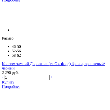
Подробнее
Размер
46-50
52-56
58-62
Костюм зимний Дорожник (тк.Оксфорд) брюки, оранжевый/
черный
2 296 руб.
-
+
Купить
Подробнее