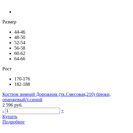
Размер
44-46
48-50
52-54
56-58
60-62
64-66
Рост
170-176
182-188
Костюм зимний Дорожник (тк.Смесовая,210) брюки,
оранжевый/т.синий
2 596 руб.
-
+
Купить
Подробнее