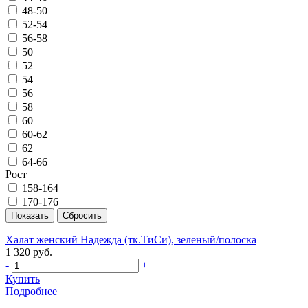
48-50
52-54
56-58
50
52
54
56
58
60
60-62
62
64-66
Рост
158-164
170-176
Халат женский Надежда (тк.ТиСи), зеленый/полоска
1 320 руб.
-
+
Купить
Подробнее