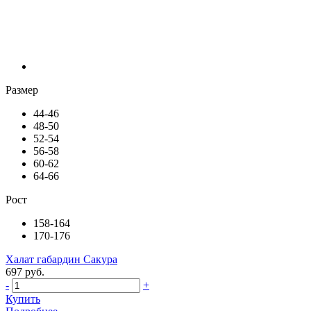
Размер
44-46
48-50
52-54
56-58
60-62
64-66
Рост
158-164
170-176
Халат габардин Сакура
697 руб.
-
+
Купить