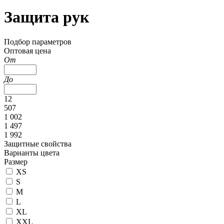
Защита рук
Подбор параметров
Оптовая цена
От
До
12
507
1 002
1 497
1 992
Защитные свойства
Варианты цвета
Размер
XS
S
M
L
XL
XXL